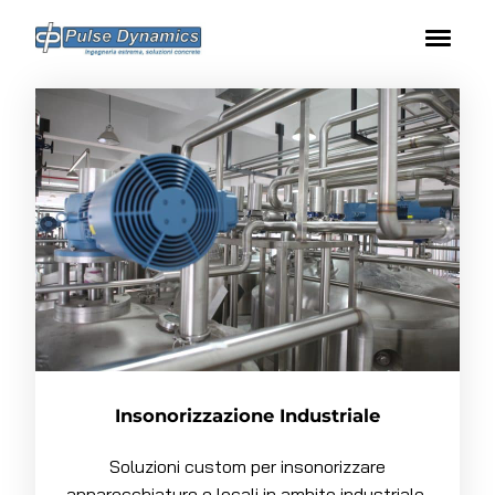
Vai
al
contenuto
Insonorizzazione Industriale
Soluzioni custom per insonorizzare
apparecchiature e locali in ambito industriale,