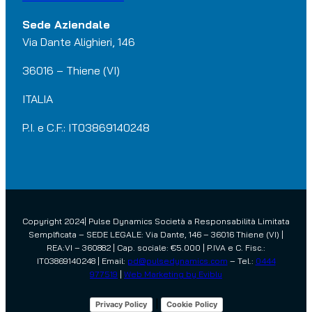
Sede Aziendale
Via Dante Alighieri, 146
36016 – Thiene (VI)
ITALIA
P.I. e C.F.: IT03869140248
Copyright 2024| Pulse Dynamics Società a Responsabilità Limitata
Semplficata – SEDE LEGALE: Via Dante, 146 – 36016 Thiene (VI) |
REA:VI – 360882 | Cap. sociale: €5.000 | P.IVA e C. Fisc.:
IT03869140248 | Email:
pd@pulsedynamics.com
– Tel.:
0444
977519
|
Web Marketing by Eviblu
|
Privacy Policy
Cookie Policy