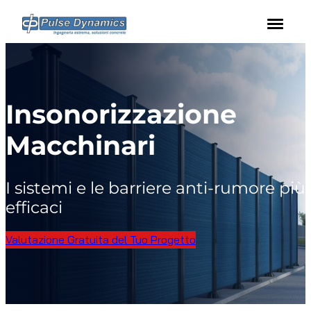
Vai
al
contenuto
Insonorizzazione
Macchinari
I sistemi e le barriere anti-rumore più
efficaci
Valutazione Gratuita del Tuo Progetto