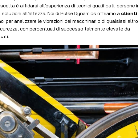
scelta è affidarsi all’esperienza di tecnici qualificati, persone i
e soluzioni all’altezza. Noi di Pulse Dynamics offriamo a
clienti
 noi per analizzare le vibrazioni dei macchinari o di qualsiasi altro
sicurezza, con percentuali di successo talmente elevate da
sati.