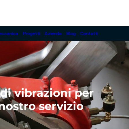
eccanica
Progetti
Azienda
Blog
Contatti
 di vibrazioni per
nostro servizio