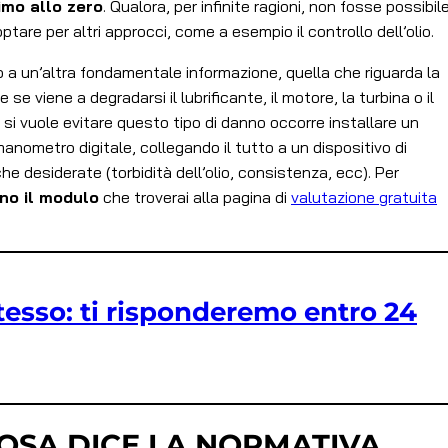
imo allo zero
. Qualora, per infinite ragioni, non fosse possibil
ptare per altri approcci, come a esempio il controllo dell’olio.
to a un’altra fondamentale informazione, quella che riguarda la
he se viene a degradarsi il lubrificante, il motore, la turbina o il
i vuole evitare questo tipo di danno occorre installare un
anometro digitale, collegando il tutto a un dispositivo di
he desiderate (torbidità dell’olio, consistenza, ecc). Per
no il modulo
che troverai alla pagina di
valutazione gratuita
stesso: ti risponderemo entro 24
COSA DICE LA NORMATIVA