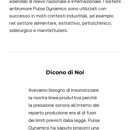
aziendali di rilievo nazionale e internazionale. I sistemi
antirumore Pulse Dynamics sono utilizzati con
successo in molti contesti industriali, ad esempio
nel settore alimentare, estrattivo, petrolchimico,
siderurgico e manifatturiero.
Dicono di Noi
Avevamo bisogno di insonorizzare
A
 e
la nostra linea produttiva perché
an
la pressione sonora all’interno del
so
reparto produzione era al di fuori
e
dei limiti previsti dalla legge. Pulse
o
Dynamics ha saputo proporci una
i