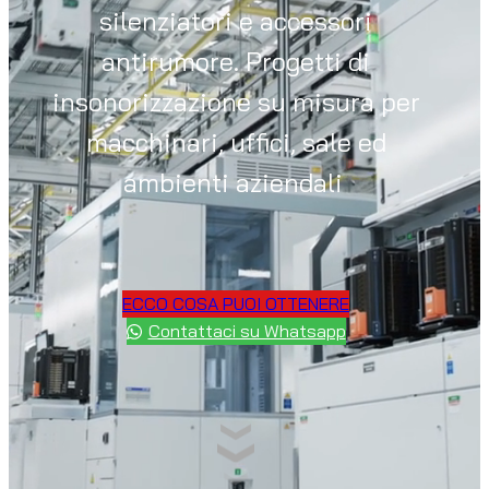
silenziatori e accessori
antirumore. Progetti di
insonorizzazione su misura per
macchinari, uffici, sale ed
ambienti aziendali
ECCO COSA PUOI OTTENERE
Contattaci su Whatsapp